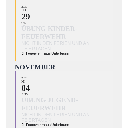
2026
DO
29
OKT
ÜBUNG KINDER-
FEUERWEHR
NICHT IN DEN FERIEN UND AN
FEIERTAGEN
Feuerwehrhaus Unterbrunn
NOVEMBER
2026
MI
04
NOV
ÜBUNG JUGEND-
FEUERWEHR
NICHT IN DEN FERIEN UND AN
FEIERTAGEN
Feuerwehrhaus Unterbrunn