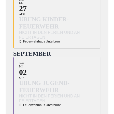
DO
27
AUG
ÜBUNG KINDER-
FEUERWEHR
NICHT IN DEN FERIEN UND AN
FEIERTAGEN
Feuerwehrhaus Unterbrunn
SEPTEMBER
2026
MI
02
SEP
ÜBUNG JUGEND-
FEUERWEHR
NICHT IN DEN FERIEN UND AN
FEIERTAGEN
Feuerwehrhaus Unterbrunn