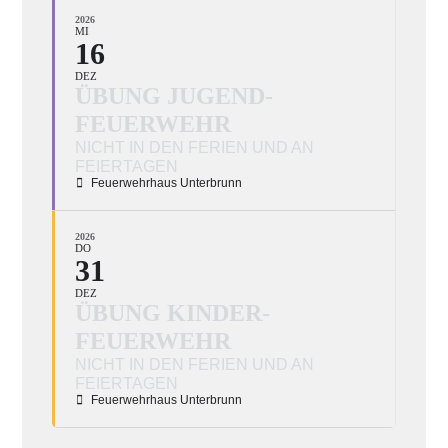
2026
MI
16
DEZ
ÜBUNG JUGEND-
FEUERWEHR
NICHT IN DEN FERIEN UND AN
FEIERTAGEN
Feuerwehrhaus Unterbrunn
2026
DO
31
DEZ
ÜBUNG KINDER-
FEUERWEHR
NICHT IN DEN FERIEN UND AN
FEIERTAGEN
Feuerwehrhaus Unterbrunn