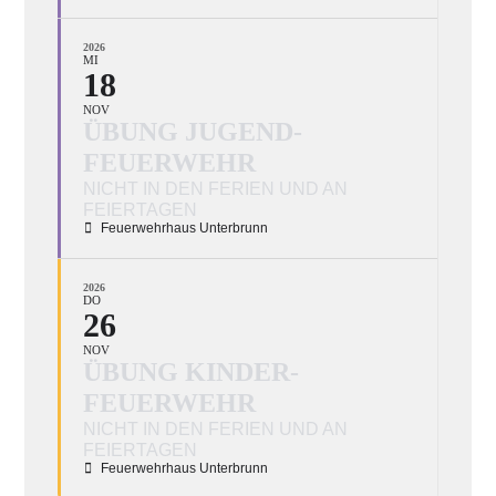
2026
MI
18
NOV
ÜBUNG JUGEND-
FEUERWEHR
NICHT IN DEN FERIEN UND AN
FEIERTAGEN
Feuerwehrhaus Unterbrunn
2026
DO
26
NOV
ÜBUNG KINDER-
FEUERWEHR
NICHT IN DEN FERIEN UND AN
FEIERTAGEN
Feuerwehrhaus Unterbrunn