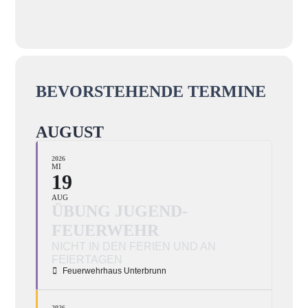
BEVORSTEHENDE TERMINE
AUGUST
2026
MI
19
AUG
ÜBUNG JUGEND-
FEUERWEHR
NICHT IN DEN FERIEN UND AN
FEIERTAGEN
Feuerwehrhaus Unterbrunn
2026