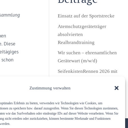
ersammlung
Einsatz auf der Sportstrecke
Atemschutzgeräteträger
absolvierten
hen
Realbrandtraining
. Diese
eitägiges
Wir suchen – ehrenamtlichen
 schon
Gerätewart (m/w/d)
SeifenkistenRennen 2026 mit
Flohmarkt
Zustimmung verwalten
Freiwillige Feuerwehr
Unterbrunn gratuliert …
optimales Erlebnis zu bieten, verwenden wir Technologien wie Cookies, um
tionen zu speichern bzw. darauf zuzugreifen. Wenn Sie diesen Technologien zustimmen,
ten wie das Surfverhalten oder eindeutige IDs auf dieser Website verarbeiten. Wenn Sie
ng nicht erteilen oder zurückziehen, können bestimmte Merkmale und Funktionen
 werden.
Gender-Hinweis