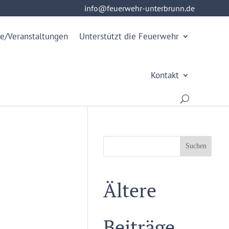
info@feuerwehr-unterbrunn.de
info@feuerwehr-unterbrunn.de
e/Veranstaltungen
Unterstützt die Feuerwehr
Kontakt
Suchen
Ältere
Beiträge