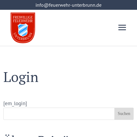
info@feuerwehr-unterbrunn.de
info@feuerwehr-unterbrunn.de
Login
[em_login]
Suchen