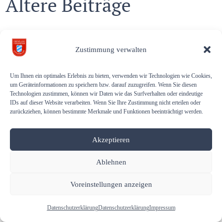
Ältere Beiträge
Einsatz auf der Sportstrecke
Zustimmung verwalten
Atemschutzgeräteträger absolvierten Realbrandtraining
Wir suchen – ehrenamtlichen Gerätewart (m/w/d)
Um Ihnen ein optimales Erlebnis zu bieten, verwenden wir Technologien wie Cookies,
um Geräteinformationen zu speichern bzw. darauf zuzugreifen. Wenn Sie diesen
SeifenkistenRennen 2026 mit Flohmarkt
Technologien zustimmen, können wir Daten wie das Surfverhalten oder eindeutige
IDs auf dieser Website verarbeiten. Wenn Sie Ihre Zustimmung nicht erteilen oder
Freiwillige Feuerwehr Unterbrunn gratuliert …
zurückziehen, können bestimmte Merkmale und Funktionen beeinträchtigt werden.
Akzeptieren
Copyright © 2026 Freiwillige Feuerwehr Unterbrunn. All rights
Ablehnen
reserved.
Voreinstellungen anzeigen
Gender-Hinweis
Datenschutzerklärung
Datenschutzerklärung
Impressum