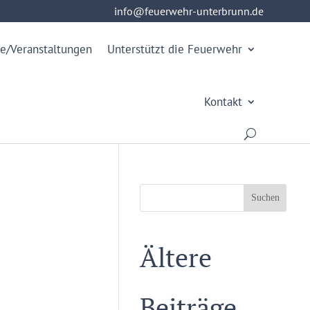
info@feuerwehr-unterbrunn.de
info@feuerwehr-unterbrunn.de
e/Veranstaltungen
Unterstützt die Feuerwehr
Kontakt
Suchen
Ältere
Beiträge