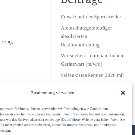
Einsatz auf der Sportstrecke
Atemschutzgeräteträger
absolvierten
rzeug,
Realbrandtraining
Wir suchen – ehrenamtlichen
Gerätewart (m/w/d)
SeifenkistenRennen 2026 mit
Flohmarkt
Zustimmung verwalten
Freiwillige Feuerwehr
Unterbrunn gratuliert …
optimales Erlebnis zu bieten, verwenden wir Technologien wie Cookies, um
tionen zu speichern bzw. darauf zuzugreifen. Wenn Sie diesen Technologien zustimmen,
ten wie das Surfverhalten oder eindeutige IDs auf dieser Website verarbeiten. Wenn Sie
ng nicht erteilen oder zurückziehen, können bestimmte Merkmale und Funktionen
 werden.
Gender-Hinweis