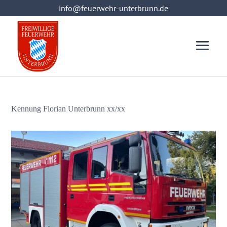
info@feuerwehr-unterbrunn.de
info@feuerwehr-unterbrunn.de
Kennung Florian Unterbrunn xx/xx