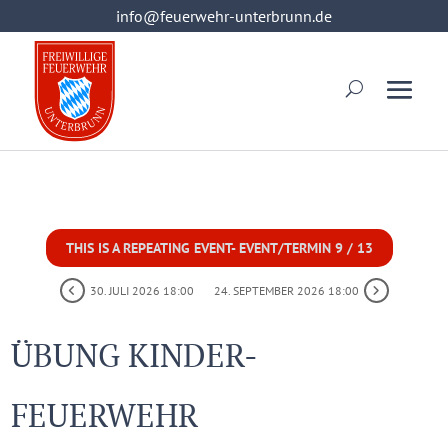
info@feuerwehr-unterbrunn.de
info@feuerwehr-unterbrunn.de
THIS IS A REPEATING EVENT- EVENT/TERMIN 9 / 13
30. JULI 2026 18:00
24. SEPTEMBER 2026 18:00
ÜBUNG KINDER-
FEUERWEHR