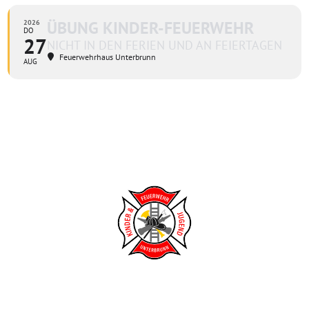
ÜBUNG KINDER-FEUERWEHR
2026
DO
27
NICHT IN DEN FERIEN UND AN FEIERTAGEN
Feuerwehrhaus Unterbrunn
AUG