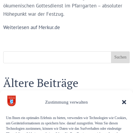
ökumenischen Gottesdienst im Pfarrgarten – absoluter
Höhepunkt war der Festzug.
Weiterlesen auf Merkur.de
Suchen
Ältere Beiträge
Einsatz auf der Sportstrecke
Zustimmung verwalten
Atemschutzgeräteträger absolvierten Realbrandtraining
Um Ihnen ein optimales Erlebnis zu bieten, verwenden wir Technologien wie Cookies,
Wir suchen – ehrenamtlichen Gerätewart (m/w/d)
um Geräteinformationen zu speichern bzw. darauf zuzugreifen. Wenn Sie diesen
Technologien zustimmen, können wir Daten wie das Surfverhalten oder eindeutige
SeifenkistenRennen 2026 mit Flohmarkt