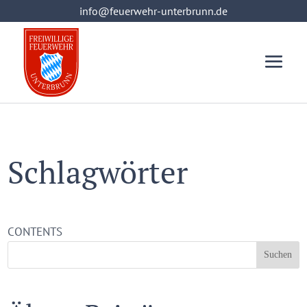
info@feuerwehr-unterbrunn.de
info@feuerwehr-unterbrunn.de
Schlagwörter
CONTENTS
Suchen