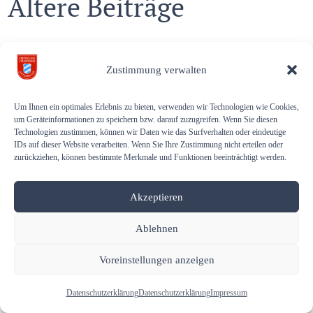
Ältere Beiträge
Einsatz auf der Sportstrecke
Zustimmung verwalten
Atemschutzgeräteträger absolvierten Realbrandtraining
Wir suchen – ehrenamtlichen Gerätewart (m/w/d)
Um Ihnen ein optimales Erlebnis zu bieten, verwenden wir Technologien wie Cookies,
um Geräteinformationen zu speichern bzw. darauf zuzugreifen. Wenn Sie diesen
SeifenkistenRennen 2026 mit Flohmarkt
Technologien zustimmen, können wir Daten wie das Surfverhalten oder eindeutige
IDs auf dieser Website verarbeiten. Wenn Sie Ihre Zustimmung nicht erteilen oder
Freiwillige Feuerwehr Unterbrunn gratuliert …
zurückziehen, können bestimmte Merkmale und Funktionen beeinträchtigt werden.
Akzeptieren
Copyright © 2026 Freiwillige Feuerwehr Unterbrunn. All rights
Ablehnen
reserved.
Voreinstellungen anzeigen
Gender-Hinweis
Datenschutzerklärung
Datenschutzerklärung
Impressum