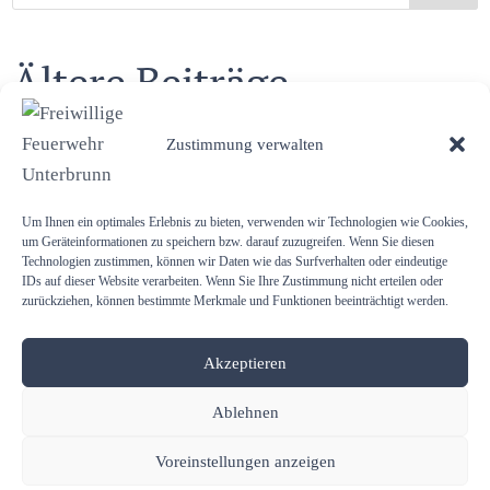
Ältere Beiträge
Zustimmung verwalten
Einsatz auf der Sportstrecke
Atemschutzgeräteträger absolvierten Realbrandtraining
Um Ihnen ein optimales Erlebnis zu bieten, verwenden wir Technologien wie Cookies,
Wir suchen – ehrenamtlichen Gerätewart (m/w/d)
um Geräteinformationen zu speichern bzw. darauf zuzugreifen. Wenn Sie diesen
Technologien zustimmen, können wir Daten wie das Surfverhalten oder eindeutige
SeifenkistenRennen 2026 mit Flohmarkt
IDs auf dieser Website verarbeiten. Wenn Sie Ihre Zustimmung nicht erteilen oder
zurückziehen, können bestimmte Merkmale und Funktionen beeinträchtigt werden.
Freiwillige Feuerwehr Unterbrunn gratuliert …
Akzeptieren
Ablehnen
Copyright © 2026 Freiwillige Feuerwehr Unterbrunn. All rights
reserved.
Voreinstellungen anzeigen