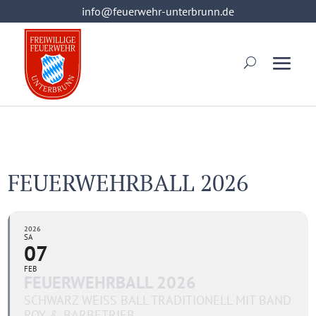
info@feuerwehr-unterbrunn.de
info@feuerwehr-unterbrunn.de
FEUERWEHRBALL 2026
2026
SA
07
FEB
FEUERWEHRBALL 2026
SCHWARZ WEISS BALL TRADITIONELL MIT BAND R
OY & BARBETRIEB